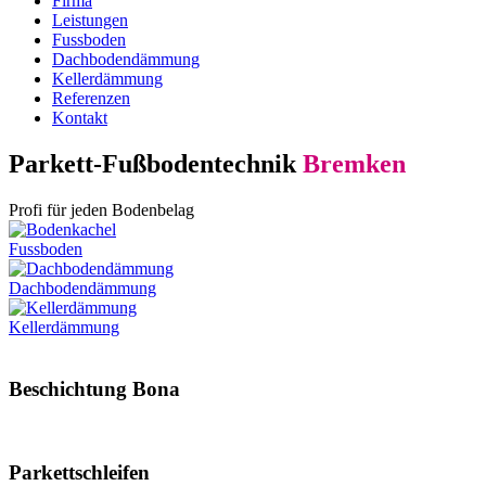
Firma
Leistungen
Fussboden
Dachboden­dämmung
Kellerdämmung
Referenzen
Kontakt
Parkett-Fußbodentechnik
Bremken
Profi für jeden Bodenbelag
Fussboden
Dachboden­dämmung
Keller­dämmung
Beschichtung Bona
Parkettschleifen