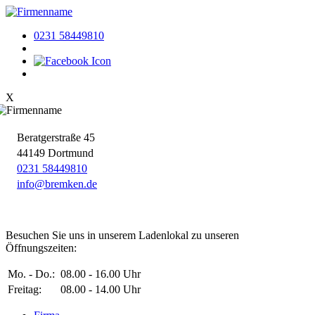
0231 58449810
X
Beratger
straße 45
44149 Dortmund
0231 58449810
in
fo
@bre
mke
n.d
e
Besuchen Sie uns in unserem Ladenlokal zu unseren
Öffnungszeiten:
Mo. - Do.:
08.00 - 16.00 Uhr
Freitag:
08.00 - 14.00 Uhr