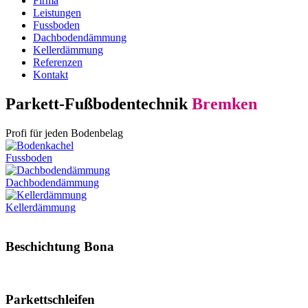
Firma
Leistungen
Fussboden
Dachboden­dämmung
Kellerdämmung
Referenzen
Kontakt
Parkett-Fußbodentechnik
Bremken
Profi für jeden Bodenbelag
Fussboden
Dachboden­dämmung
Keller­dämmung
Beschichtung Bona
Parkettschleifen